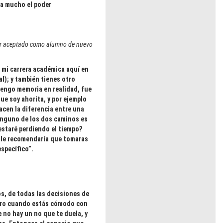
na mucho el poder
 ser aceptado como alumno de nuevo
 mi carrera académica aquí en
l); y también tienes otro
tengo memoria en realidad, fue
e soy ahorita, y por ejemplo
cen la diferencia entre una
ninguno de los dos caminos es
estaré perdiendo el tiempo?
i le recomendaría que tomaras
específico”.
os, de todas las decisiones de
pero cuando estás cómodo con
 no hay un no que te duela, y