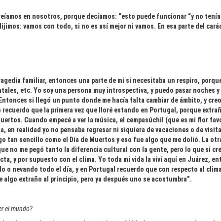
 creíamos en nosotros, porque decíamos: “esto puede funcionar “y no ten
dijimos: vamos con todo, si no es así mejor ni vamos. En esa parte del car
agedia familiar, entonces una parte de mi si necesitaba un respiro, porque
ntales, etc. Yo soy una persona muy introspectiva, y puedo pasar noches 
Entonces si llegó un punto donde me hacía falta cambiar de ámbito, y cre
recuerdo que la primera vez que lloré estando en Portugal, porque extrañab
ertos. Cuando empecé a ver la música, el cempasúchil (que es mi flor favo
a, en realidad yo no pensaba regresar ni siquiera de vacaciones o de visita
lgo tan sencillo como el Día de Muertos y eso fue algo que me dolió. La otr
que no me pegó tanto la diferencia cultural con la gente, pero lo que si cr
ecta, y por supuesto con el clima. Yo toda mi vida la viví aquí en Juárez,
endo o nevando todo el día, y en Portugal recuerdo que con respecto al clim
ue algo extraño al principio, pero ya después uno se acostumbra”.
er el mundo?