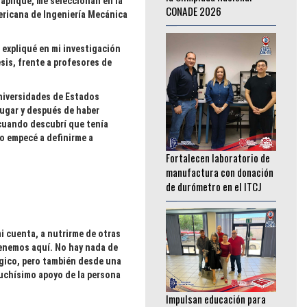
 apliqué, me seleccionan en la
ericana de Ingeniería Mecánica
e expliqué en mi investigación
sis, frente a profesores de
 universidades de Estados
lugar y después de haber
 cuando descubrí que tenía
Fortalecen laboratorio de
do empecé a definirme a
manufactura con donación
de durómetro en el ITCJ
________________
i cuenta, a nutrirme de otras
tenemos aquí. No hay nada de
ógico, pero también desde una
Impulsan educación para
muchísimo apoyo de la persona
adultos con donación de
mobiliario en el ITCJ