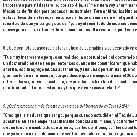
importante para mi desarrollo, por eso dije, así me muera voy a terminar 
Mecánica de fluidos para procesos industriales, Termohidráulica Nuclear
estaba llevando en Francés; entonces si hubo un momento en el que dij
idea de vida que yo tengo y que es: “yo soy el resultado de muchas deci
convergido en mi, entonces lo veo como un insulto rendirme, por todo e
8. ¿Qué sentiste cuando recibiste la noticia de que habías sido aceptado en 
“Fue muy interesante porque en realidad la oportunidad del doctorado
un doctorado en ese tiempo, entonces cuando me comunicaron que había 
ahorita, eso le agregó mucha adrenalina, y fue una oportunidad que no 
gran parte de mi formación, porque desde que me empezó a caer el 20 de 
interesaba seguir en la academia, desarrollar mis habilidades académic
continuidad entre mis estudios y los que vienen más adelante”.
9. ¿Qué te emociona más de esta nueva etapa del Doctorado en Texas A&M?
“Creo que la madurez que tengo, porque cuando estudié en el Tec de Juá
adelante. En ese tiempo ni siquiera me conocía a mi mismo, y conforme f
evidentemente cambié de continente, cambié de idioma, cambié de cultura
que ya sé como es la dinámica de ser foráneo, ahora que ya tengo un ap