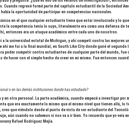
grado y pregunté: ¿Qué es eso de los veranos de investigación?, entonces
s. Cuando regresé formé parte del capítulo estudiantil de la Sociedad Am
 había la oportunidad de participar en competencias nacionales.
cánica en el que cualquier estudiante tiene que estar involucrado y lo qu
nte la competencia tenía lo suyo, literalmente era como una defensa de te
 ahí, entonces era un ataque académico entre cada uno de nosotros.
. Fui a la universidad estatal de Michigan, y ahí competí contra las mejores
e ahí me fui a la final mundial, en South Like City donde gané el segundo 
para poder competir contra estudiantes de cualquier parte del mundo, fue
paz de hacer con el simple hecho de creer en mi mismo. Fue entonces cuan
fesional o en las demás instituciones donde has estudiado?
 y en otra personal. La parte académica, cuando empecé a investigar por m
enta que era exactamente lo mismo que el mismo nivel que tienen allá, lo 
l, creo que viéndolo desde el punto de vista de ser estudiante del Tecnol
je, aún cuando no sabemos si nos va a ir bien. Yo recuerdo que yo veía 
eovany Rafael Rodríguez Mejía.