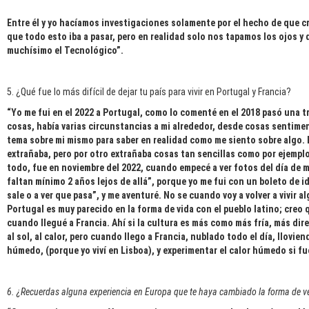
Entre él y yo hacíamos investigaciones solamente por el hecho de que
que todo esto iba a pasar, pero en realidad solo nos tapamos los ojos y 
muchísimo el Tecnológico”.
5. ¿Qué fue lo más difícil de dejar tu país para vivir en Portugal y Francia?
“Yo me fui en el 2022 a Portugal, como lo comenté en el 2018 pasó una tr
cosas, había varias circunstancias a mi alrededor, desde cosas sentime
tema sobre mi mismo para saber en realidad como me siento sobre algo. 
extrañaba, pero por otro extrañaba cosas tan sencillas como por ejemplo 
todo, fue en noviembre del 2022, cuando empecé a ver fotos del día de mu
faltan mínimo 2 años lejos de allá”, porque yo me fui con un boleto de id
sale o a ver que pasa”, y me aventuré. No se cuando voy a volver a vivir a
Portugal es muy parecido en la forma de vida con el pueblo latino; creo 
cuando llegué a Francia. Ahí si la cultura es más como más fría, más dir
al sol, al calor, pero cuando llego a Francia, nublado todo el día, llovi
húmedo, (porque yo viví en Lisboa), y experimentar el calor húmedo si f
6. ¿Recuerdas alguna experiencia en Europa que te haya cambiado la forma de v