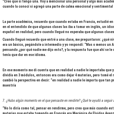
“Creo que si tengo una. Voy a mencionar una personal y algo más académ
cuando la conocí si agregó una parte de calma emocional y sentimental
La parte académica, recuerdo que cuando estaba en Francia, estudié en 
en el entendido de que algunas clases las iba a tomar en inglés, un idi
español en realidad; pero cuando llegué no esperaba que algunas clases 
Cuando llegué recuerdo que entré a una clase, me preguntaron: ¿qué ni
era un básico, pegándole a intermedio y yo respondí: “Mas o menos un A2
pensando ¿por qué nadie me dijo esto?, y la respuesta fue que ahí se le d
tenía que dar en ese idioma.
En ese momento me di cuenta que en realidad a nadie le importaba que yo
dividía en 3 módulos, entonces era como dejar 4 materias, pero tomé el r
cambió la perspectiva en decir: “en realidad a nadie le importa que tan
maestría
7. ¿Hubo algún momento en el que pensaste en rendirte? ¿Qué te ayudó a seguir 
“No lo diría como tal, pensar en rendirme, pero creo que más cuando est
materias que estaba tomando en Francés era Mecánica de Fluidos Avanz