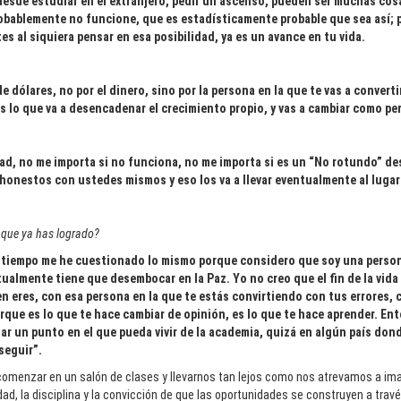
 desde estudiar en el extranjero, pedir un ascenso, pueden ser muchas co
obablemente no funcione, que es estadísticamente probable que sea así; 
es al siquiera pensar en esa posibilidad, ya es un avance en tu vida.
dólares, no por el dinero, sino por la persona en la que te vas a convertir
s lo que va a desencadenar el crecimiento propio, y vas a cambiar como pe
, no me importa si no funciona, no me importa si es un “No rotundo” des
n honestos con ustedes mismos y eso los va a llevar eventualmente al luga
o que ya has logrado?
o tiempo me he cuestionado lo mismo porque considero que soy una person
lmente tiene que desembocar en la Paz. Yo no creo que el fin de la vida se
ien eres, con esa persona en la que te estás convirtiendo con tus errores, 
rque es lo que te hace cambiar de opinión, es lo que te hace aprender. En
r un punto en el que pueda vivir de la academia, quizá en algún país donde 
seguir”.
comenzar en un salón de clases y llevarnos tan lejos como nos atrevamos a ima
dad, la disciplina y la convicción de que las oportunidades se construyen a tra