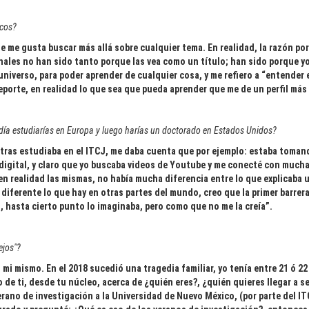
icos?
 me gusta buscar más allá sobre cualquier tema. En realidad, la razón por
nales no han sido tanto porque las vea como un título; han sido porque y
 universo, para poder aprender de cualquier cosa, y me refiero a “entender 
eporte, en realidad lo que sea que pueda aprender que me de un perfil más 
día estudiarías en Europa y luego harías un doctorado en Estados Unidos?
entras estudiaba en el ITCJ, me daba cuenta que por ejemplo: estaba toman
 digital, y claro que yo buscaba videos de Youtube y me conecté con much
en realidad las mismas, no había mucha diferencia entre lo que explicaba u
iferente lo que hay en otras partes del mundo, creo que la primer barrera 
, hasta cierto punto lo imaginaba, pero como que no me la creía”.
ejos"?
 mi mismo. En el 2018 sucedió una tragedia familiar, yo tenía entre 21 ó 22
de ti, desde tu núcleo, acerca de ¿quién eres?, ¿quién quieres llegar a s
erano de investigación a la Universidad de Nuevo México, (por parte del I