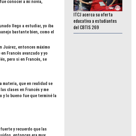
ITCJ acerca su oferta
fue conocer a mi novia,
educativa a estudiantes
del CBTIS 269
________________
nado llego a estudiar, yo iba
 manejo bastante bien, como el
 en Juárez, entonces máximo
e en Francés avanzado y yo
és, pero si en Francés, se
a materia, que en realidad se
 las clases en Francés y me
o y lo bueno fue que terminé la
 fuerte y recuerdo que las
luidos, entonces era muy