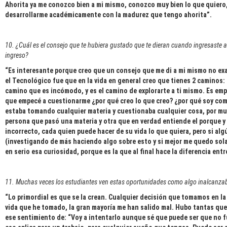
Ahorita ya me conozco bien a mi mismo, conozco muy bien lo que quiero,
desarrollarme académicamente con la madurez que tengo ahorita”.
10. ¿Cuál es el consejo que te hubiera gustado que te dieran cuando ingresaste 
ingreso?
“Es interesante porque creo que un consejo que me di a mi mismo no ex
el Tecnológico fue que en la vida en general creo que tienes 2 caminos
camino que es incómodo, y es el camino de explorarte a ti mismo. Es em
que empecé a cuestionarme ¿por qué creo lo que creo? ¿por qué soy como
estaba tomando cualquier materia y cuestionaba cualquier cosa, por mu
persona que pasó una materia y otra que en verdad entiende el porque y
incorrecto, cada quien puede hacer de su vida lo que quiera, pero si al
(investigando de más haciendo algo sobre esto y si mejor me quedo sola
en serio esa curiosidad, porque es la que al final hace la diferencia en
11. Muchas veces los estudiantes ven estas oportunidades como algo inalcanzable
“Lo primordial es que se la crean. Cualquier decisión que tomamos en la
vida que he tomado, la gran mayoría me han salido mal. Hubo tantas q
ese sentimiento de: “Voy a intentarlo aunque sé que puede ser que no f