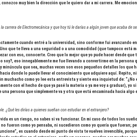
 conozco muy bien la dirección que le quiero dar a mi carrera. Me emocio
a la carrera de Electromecánica y que hoy tú le darías a algún joven que acaba de
actamente cuando entré a la universidad, sino conforme fui avanzando en
: Uno que te lleva a una seguridad o a una comodidad (que tampoco está ma
pezar con eso, conocerte. Creo que lo mejor que yo pude hacer desde que 
 soy?, eso innegablemente me fue llevando a convertirme en la persona qu
y minúscula que sea, muchas veces son esos pequeños detalles los que ha
 hacia donde lo puede llevar el conocimiento que adquiere aquí. Repito, 
gún muchacho como yo lee esta entrevista y siente esa inquietud de: “¿No 
mente con el hecho de que ya pasé la materia o ya me voy a graduar), yo s
tre una persona que simplemente va y otra que está encaminada hacia algo 
. ¿Qué les dirías a quienes sueñan con estudiar en el extranjero?
 vida es un riesgo, no sabes si va funcionar. En mi caso de todos los sueñ
ue no fueron como yo pensaba, ni sucedieron como yo quería que fueran; 
uncione”, es cuando desde mi punto de vista te vuelves invencible, porque