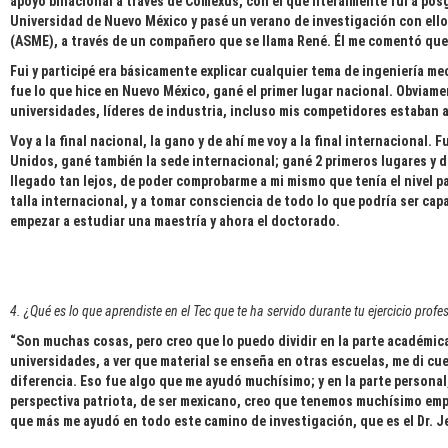
apoyo binacional a través de Comexus, con el que literalmente fui a pos
Universidad de Nuevo México y pasé un verano de investigación con ello
(ASME), a través de un compañero que se llama René. Él me comentó que
Fui y participé era básicamente explicar cualquier tema de ingeniería me
fue lo que hice en Nuevo México, gané el primer lugar nacional. Obviame
universidades, líderes de industria, incluso mis competidores estaban
Voy a la final nacional, la gano y de ahí me voy a la final internacional
Unidos, gané también la sede internacional; gané 2 primeros lugares y d
llegado tan lejos, de poder comprobarme a mi mismo que tenía el nivel 
talla internacional, y a tomar consciencia de todo lo que podría ser ca
empezar a estudiar una maestría y ahora el doctorado.
4. ¿Qué es lo que aprendiste en el Tec que te ha servido durante tu ejercicio pro
“Son muchas cosas, pero creo que lo puedo dividir en la parte académica
universidades, a ver que material se enseña en otras escuelas, me di cu
diferencia. Eso fue algo que me ayudó muchísimo; y en la parte persona
perspectiva patriota, de ser mexicano, creo que tenemos muchísimo empu
que más me ayudó en todo este camino de investigación, que es el Dr. J