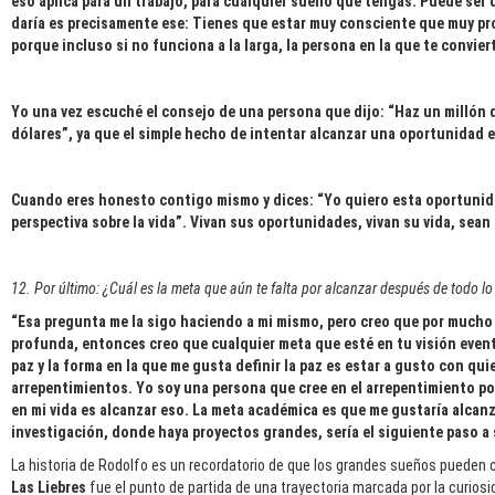
eso aplica para un trabajo, para cualquier sueño que tengas. Puede ser
daría es precisamente ese: Tienes que estar muy consciente que muy pr
porque incluso si no funciona a la larga, la persona en la que te conviert
Yo una vez escuché el consejo de una persona que dijo: “Haz un millón de 
dólares”, ya que el simple hecho de intentar alcanzar una oportunidad e
Cuando eres honesto contigo mismo y dices: “Yo quiero esta oportunidad
perspectiva sobre la vida”. Vivan sus oportunidades, vivan su vida, sea
12. Por último: ¿Cuál es la meta que aún te falta por alcanzar después de todo l
“Esa pregunta me la sigo haciendo a mi mismo, pero creo que por much
profunda, entonces creo que cualquier meta que esté en tu visión eventua
paz y la forma en la que me gusta definir la paz es estar a gusto con qu
arrepentimientos. Yo soy una persona que cree en el arrepentimiento po
en mi vida es alcanzar eso. La meta académica es que me gustaría alcanza
investigación, donde haya proyectos grandes, sería el siguiente paso a 
La historia de Rodolfo es un recordatorio de que los grandes sueños pueden 
Las Liebres
fue el punto de partida de una trayectoria marcada por la curiosi