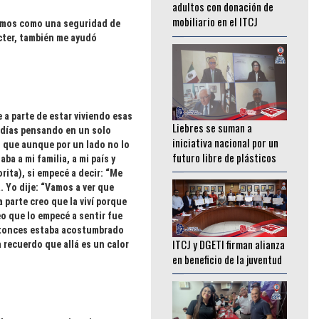
________________
íamos como una seguridad de
ácter, también me ayudó
Liebres se suman a
iniciativa nacional por un
 a parte de estar viviendo esas
futuro libre de plásticos
y días pensando en un solo
o que aunque por un lado no lo
________________
a a mi familia, a mi país y
rita), si empecé a decir: “Me
. Yo dije: “Vamos a ver que
a parte creo que la viví porque
ITCJ y DGETI firman alianza
eo que lo empecé a sentir fue
en beneficio de la juventud
 entonces estaba acostumbrado
a recuerdo que allá es un calor
________________