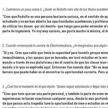
1. Cuéntanos un poco sobre ti. ¿Quién es Rodolfo más allá de los títulos académ
“Creo que Rodolfo es una persona bastante curiosa, en el sentido de que
estudiado y se me han abierto las oportunidades académicas y profesio
de utilizar los dones -por así decirlo- que tengo para poder entender el
parte de ingeniería. Yo soy muy curioso, me gusta mucho la música, el d
2. Cuando comenzaste la carrera de Electromecánica, ¿te imaginabas que algún 
“Sí y no. Creo que sabía que tenía la capacidad para hacerlo porque mi
termodinámica, y los apoyos que yo buscaba, me tocó estudiar en la era
mundo a través de esa plataforma y me di cuenta de que las clases eran 
mundo a lo que se explicaba aquí. Entonces fue cuando dije: “No es muy d
barrera que puede haber es el encontrar la oportunidad correcta. Pero si
3. ¿Cuál fue el momento en el que dijiste: "Quiero seguir estudiando y llegar más l
“Creo que tuvo que ver una parte personal, y también la parte de creer en
experiencias te hacen cuestionar cualquier cosa, desde lo más profundo 
de que pasara esta tragedia tuve la oportunidad de irme a estudiar un v