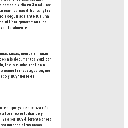
 clase se dividía en 3 módulos:
eran las más difíciles, y las
ho a seguir adelante fue una
da mi línea generacional ha
so literalmente.
simas cosas, menos en hacer
odos mis documentos y aplicar
do, le dio mucho sentido a
uchísimo la investigación; me
cado y muy fuerte de
nte al que ya se alcanza más
 era foráneo estudiando y
i va a ser muy diferente ahora
e por muchas otras cosas.