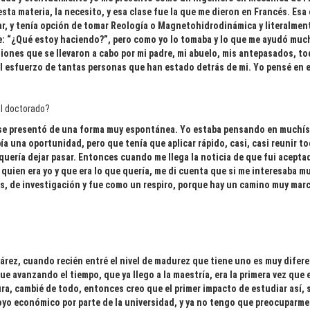
esta materia, la necesito, y esa clase fue la que me dieron en Francés. Esa
, y tenía opción de tomar Reología o Magnetohidrodinámica y literalmente 
e: “¿Qué estoy haciendo?”, pero como yo lo tomaba y lo que me ayudó muc
siones que se llevaron a cabo por mi padre, mi abuelo, mis antepasados, to
l esfuerzo de tantas personas que han estado detrás de mi. Yo pensé en e
el doctorado?
 se presentó de una forma muy espontánea. Yo estaba pensando en muchí
una oportunidad, pero que tenía que aplicar rápido, casi, casi reunir t
quería dejar pasar. Entonces cuando me llega la noticia de que fui acepta
quien era yo y que era lo que quería, me di cuenta que si me interesaba m
as, de investigación y fue como un respiro, porque hay un camino muy mar
rez, cuando recién entré el nivel de madurez que tiene uno es muy difere
ue avanzando el tiempo, que ya llego a la maestría, era la primera vez que
, cambié de todo, entonces creo que el primer impacto de estudiar así, s
oyo económico por parte de la universidad, y ya no tengo que preocuparm