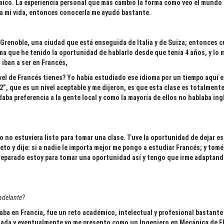
ico. La experiencia personal que más cambió la forma como veo el mundo 
 a mi vida, entonces conocerla me ayudó bastante.
Grenoble, una ciudad que está enseguida de Italia y de Suiza; entonces cu
oma que he tenido la oportunidad de hablarlo desde que tenía 4 años, y lo
iban a ser en Francés,
vel de Francés tienes? Yo había estudiado ese idioma por un tiempo aquí
”, que es un nivel aceptable y me dijeron, es que esta clase es totalment
aba preferencia a la gente local y como la mayoría de ellos no hablaba ingl
 no estuviera listo para tomar una clase. Tuve la oportunidad de dejar es
eto y dije: si a nadie le importa mejor me pongo a estudiar Francés; y tomé
 preparado estoy para tomar una oportunidad así y tengo que irme adaptand
adelante?
aba en Francia, fue un reto académico, intelectual y profesional bastante
ada y eventualmente yo me presento como un Ingeniero en Mecánica de F