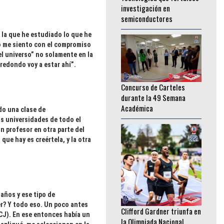
________________
 la que he estudiado lo que he
o me siento con el compromiso
el universo” no solamente en la
redondo voy a estar ahí”.
Concurso de Carteles
durante la 49 Semana
Académica
________________
do una clase de
as universidades de todo el
n profesor en otra parte del
que hay es creértela, y la otra
Clifford Gardner triunfa en
 años y ese tipo de
la Olimpiada Nacional
er? Y todo eso. Un poco antes
CONADE 2026
TCJ). En ese entonces había un
________________