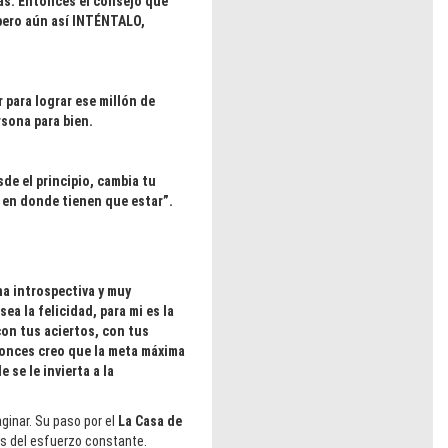
sas. Entonces el consejo que
pero aún así INTÉNTALO,
 para lograr ese millón de
rsona para bien.
de el principio, cambia tu
r en donde tienen que estar”.
a introspectiva y muy
a la felicidad, para mi es la
con tus aciertos, con tus
tonces creo que la meta máxima
se le invierta a la
ginar. Su paso por el
La Casa de
vés del esfuerzo constante.