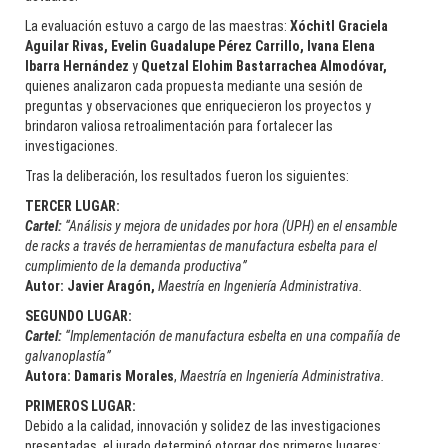
La evaluación estuvo a cargo de las maestras:
Xóchitl Graciela
Aguilar Rivas, Evelin Guadalupe Pérez Carrillo, Ivana Elena
Ibarra Hernández
y
Quetzal Elohim Bastarrachea Almodóvar,
quienes analizaron cada propuesta mediante una sesión de
preguntas y observaciones que enriquecieron los proyectos y
brindaron valiosa retroalimentación para fortalecer las
investigaciones.
Tras la deliberación, los resultados fueron los siguientes:
TERCER LUGAR:
Cartel:
“Análisis y mejora de unidades por hora (UPH) en el ensamble
de racks a través de herramientas de manufactura esbelta para el
cumplimiento de la demanda productiva”
Autor:
Javier Aragón,
Maestría en Ingeniería Administrativa.
SEGUNDO LUGAR:
Cartel:
“Implementación de manufactura esbelta en una compañía de
galvanoplastía”
Autora: Damaris Morales
,
Maestría en Ingeniería Administrativa.
PRIMEROS LUGAR:
Debido a la calidad, innovación y solidez de las investigaciones
presentadas, el jurado determinó otorgar dos primeros lugares: