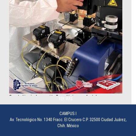
Cuarto Limpio: Innovación Tecnológica que fortalece
investigación en semiconductores
VER MÁS
________________
CAMPUS I
Av. Tecnológico No. 1340 Fracc. El Crucero C.P. 32500 Ciudad Juárez,
Chih. México