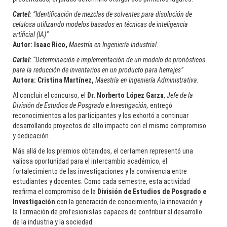
Cartel:
“Identificación de mezclas de solventes para disolución de
celulosa utilizando modelos basados en técnicas de inteligencia
artificial (IA)”
Autor:
Isaac Rico,
Maestría en Ingeniería Industrial.
Cartel:
“Determinación e implementación de un modelo de pronósticos
para la reducción de inventarios en un producto para herrajes”
Autora:
Cristina Martínez,
Maestría en Ingeniería Administrativa.
Al concluir el concurso, el
Dr. Norberto López Garza
,
Jefe de la
División de Estudios de Posgrado e Investigación,
entregó
reconocimientos a los participantes y los exhortó a continuar
desarrollando proyectos de alto impacto con el mismo compromiso
y dedicación.
Más allá de los premios obtenidos, el certamen representó una
valiosa oportunidad para el intercambio académico, el
fortalecimiento de las investigaciones y la convivencia entre
Rodolfo Baylón: La curiosidad como motor de una trayectoria
estudiantes y docentes. Como cada semestre, esta actividad
sin fronteras
reafirma el compromiso de la
División de Estudios de Posgrado e
Investigación
con la generación de conocimiento, la innovación y
la formación de profesionistas capaces de contribuir al desarrollo
________________
de la industria y la sociedad.