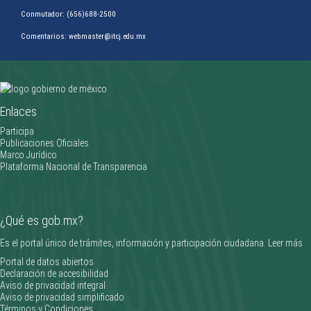
Conmutador: (656)688-2500
Comentarios: webmaster@itcj.edu.mx
Clifford Gardner triunfa en la Olimpiada Nacional CONADE 2026
Enlaces
________________
Participa
Publicaciones Oficiales
Marco Jurídico
Plataforma Nacional de Transparencia
¿Qué es gob.mx?
Es el portal único de trámites, información y participación ciudadana.
Leer más
Portal de datos abiertos
Declaración de accesibilidad
Aviso de privacidad integral
Aviso de privacidad simplificado
Términos y Condiciones