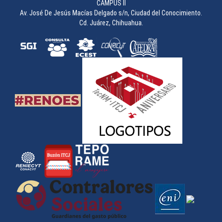
CAMPUS II
Av. José De Jesús Macías Delgado s/n, Ciudad del Conocimiento.
Cd. Juárez, Chihuahua.
Concurso de Carteles durante la 49 Semana Académica
________________