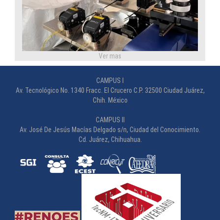
Ver mas
CAMPUS I
Av. Tecnológico No. 1340 Fracc. El Crucero C.P. 32500 Ciudad Juárez,
Chih. México
Cuarto Limpio: Innovación Tecnológica que fortalece
CAMPUS II
investigación en semiconductores
Av. José De Jesús Macías Delgado s/n, Ciudad del Conocimiento.
Cd. Juárez, Chihuahua.
________________