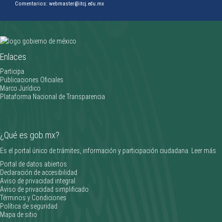
Comentarios: webmaster@itcj.edu.mx
Clifford Gardner triunfa en la Olimpiada Nacional CONADE 2026
Enlaces
________________
Participa
Publicaciones Oficiales
Marco Jurídico
Plataforma Nacional de Transparencia
¿Qué es gob.mx?
Es el portal único de trámites, información y participación ciudadana.
Leer más
Portal de datos abiertos
Declaración de accesibilidad
Aviso de privacidad integral
Aviso de privacidad simplificado
Términos y Condiciones
Política de seguridad
Mapa de sitio