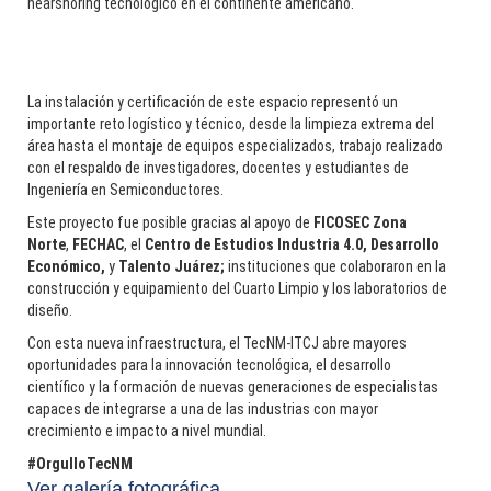
nearshoring tecnológico en el continente americano.
La instalación y certificación de este espacio representó un
importante reto logístico y técnico, desde la limpieza extrema del
área hasta el montaje de equipos especializados, trabajo realizado
con el respaldo de investigadores, docentes y estudiantes de
Ingeniería en Semiconductores.
Este proyecto fue posible gracias al apoyo de
FICOSEC Zona
Norte
,
FECHAC
, el
Centro de Estudios Industria 4.0, Desarrollo
Económico,
y
Talento Juárez;
instituciones que colaboraron en la
construcción y equipamiento del Cuarto Limpio y los laboratorios de
diseño.
Rodolfo Baylón: La curiosidad como motor de una trayectoria
Con esta nueva infraestructura, el TecNM-ITCJ abre mayores
sin fronteras
oportunidades para la innovación tecnológica, el desarrollo
científico y la formación de nuevas generaciones de especialistas
________________
capaces de integrarse a una de las industrias con mayor
crecimiento e impacto a nivel mundial.
#OrgulloTecNM
Ver galería fotográfica