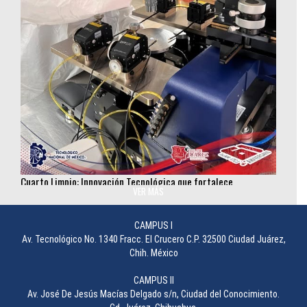
Cuarto Limpio: Innovación Tecnológica que fortalece
investigación en semiconductores
VER MÁS
________________
CAMPUS I
Av. Tecnológico No. 1340 Fracc. El Crucero C.P. 32500 Ciudad Juárez,
Chih. México
CAMPUS II
Av. José De Jesús Macías Delgado s/n, Ciudad del Conocimiento.