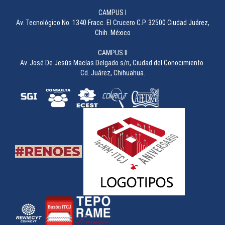
________________
CAMPUS I
Av. Tecnológico No. 1340 Fracc. El Crucero C.P. 32500 Ciudad Juárez,
Chih. México
CAMPUS II
Av. José De Jesús Macías Delgado s/n, Ciudad del Conocimiento.
Cd. Juárez, Chihuahua.
Concurso de Carteles durante la 49 Semana Académica
________________