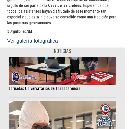
Rodolfo Baylón: La curiosidad como motor de una trayectoria
orgullo de ser parte de la
Casa de las Liebres.
Esperamos que
sin fronteras
todos los asistentes hayan disfrutado de este momento tan
especial y que esta iniciativa se consolide como una tradición para
________________
las próximas generaciones.
#OrgulloTecNM
Ver galería fotográfica
NOTICIAS
Jornadas Universitarias de Transparencia
________________