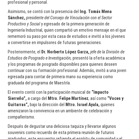
profesional y personal.
Asimismo, se contó con la presencia del
Ing. Tomás Mena
Sánchez,
presidente del Consejo de Vinculación con el Sector
Productivo y Social
y egresado de la primera generación de
Ingeniería Industrial, quien compartió un emotivo mensaje en el que
rememoró su paso por esta casa de estudios e invitó a los jóvenes
a convertirse en impulsores de futuras generaciones.
Posteriormente, el
Dr. Norberto López Garza,
jefe de la División de
Estudios de Posgrado e Investigación,
presentó la oferta académica
y los programas de posgrado disponibles para quienes deseen
continuar con su formación profesional. Además, invitó a una joven
egresada para contar de primera mano su experiencia como
graduada del programa de Maestría.
El evento contó con la participación musical de
“Impacto
Sierreño”,
a cargo del
Mtro. Felipe Martínez
, así como
“Voces y
Guitarras”,
bajo la dirección del
Mtro. Israel Ayala,
quienes
amenizaron la convivencia en un ambiente de celebración y
compañerismo.
Después de degustar una deliciosa taquiza y llevarse algunos
souvenirs como recuerdo de esta primera reunión de futuros
graduados, este encuentro refrenda el espíritu de comunidad y el