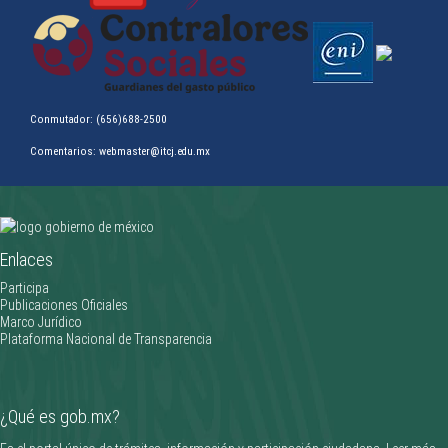
Conmutador: (656)688-2500
Comentarios: webmaster@itcj.edu.mx
Clifford Gardner triunfa en la Olimpiada Nacional CONADE 2026
Enlaces
________________
Participa
Publicaciones Oficiales
Marco Jurídico
Plataforma Nacional de Transparencia
¿Qué es gob.mx?