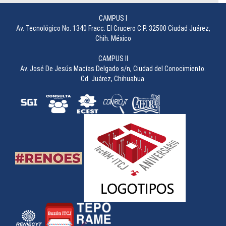
________________
CAMPUS I
Av. Tecnológico No. 1340 Fracc. El Crucero C.P. 32500 Ciudad Juárez,
Chih. México
CAMPUS II
Av. José De Jesús Macías Delgado s/n, Ciudad del Conocimiento.
Cd. Juárez, Chihuahua.
Concurso de Carteles durante la 49 Semana Académica
________________