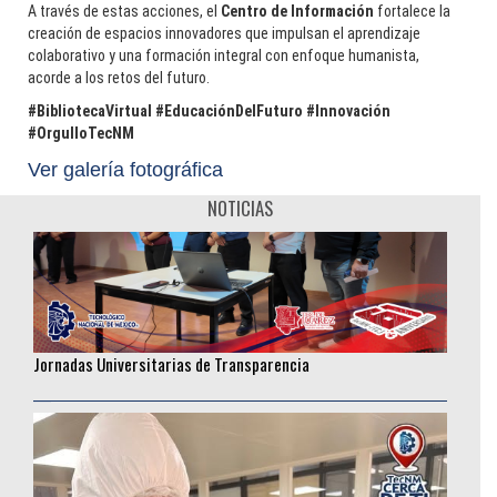
A través de estas acciones, el
Centro de Información
fortalece la
Rodolfo Baylón: La curiosidad como motor de una trayectoria
creación de espacios innovadores que impulsan el aprendizaje
sin fronteras
colaborativo y una formación integral con enfoque humanista,
acorde a los retos del futuro.
________________
#BibliotecaVirtual #EducaciónDelFuturo #Innovación
#OrgulloTecNM
Ver galería fotográfica
NOTICIAS
Jornadas Universitarias de Transparencia
________________