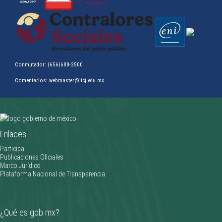
Conmutador: (656)688-2500
Comentarios: webmaster@itcj.edu.mx
Clifford Gardner triunfa en la Olimpiada Nacional CONADE 2026
Enlaces
________________
Participa
Publicaciones Oficiales
Marco Jurídico
Plataforma Nacional de Transparencia
¿Qué es gob.mx?