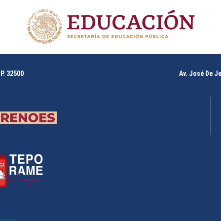
P. 32500
Av. José De J