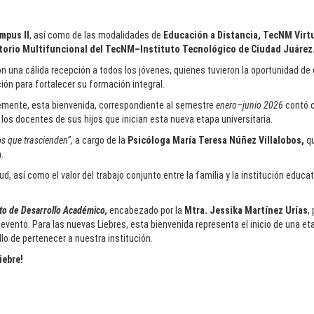
mpus II
, así como de las modalidades de
Educación a Distancia, TecNM Virt
torio Multifuncional del TecNM–Instituto Tecnológico de Ciudad Juárez
n una cálida recepción a todos los jóvenes, quienes tuvieron la oportunidad de 
ón para fortalecer su formación integral.
temente, esta bienvenida, correspondiente al semestre
enero–junio 2026
contó c
los docentes de sus hijos que inician esta nueva etapa universitaria.
os que trascienden”,
a cargo de la
Psicóloga
María Teresa Núñez Villalobos,
qu
a.
, así como el valor del trabajo conjunto entre la familia y la institución educa
o de Desarrollo Académico,
encabezado por la
Mtra. Jessika Martínez Urías
,
evento. Para las nuevas Liebres, esta bienvenida representa el inicio de una eta
lo de pertenecer a nuestra institución.
iebre!