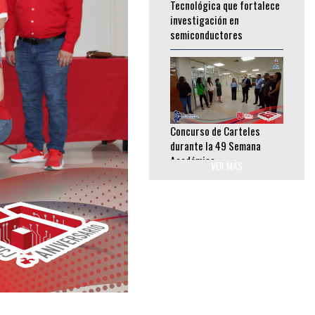
semiconductores
________________
Concurso de Carteles
durante la 49 Semana
Académica
________________
VER MÁS
Clifford Gardner triunfa en
la Olimpiada Nacional
CONADE 2026