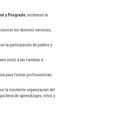
________________
ual y Posgrado
, recibieron la
.
conocer los diversos servicios,
on la participación de padres y
Fortalecen laboratorio de
ien invitó a las familias a
manufactura con donación
de durómetro en el ITCJ
tiva para formar profesionistas
________________
 por la excelente organización del
pa llena de aprendizajes, retos y
Impulsan educación para
adultos con donación de