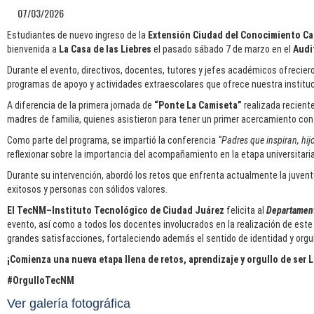
07/03/2026
Estudiantes de nuevo ingreso de la
Extensión Ciudad del Conocimiento Ca
bienvenida a
La Casa de las Liebres
el pasado sábado 7 de marzo en el
Audi
Durante el evento, directivos, docentes, tutores y jefes académicos ofreciero
programas de apoyo y actividades extraescolares que ofrece nuestra instituci
A diferencia de la primera jornada de
“Ponte La Camiseta”
realizada recien
madres de familia, quienes asistieron para tener un primer acercamiento con 
Como parte del programa, se impartió la conferencia
“Padres que inspiran, hij
reflexionar sobre la importancia del acompañamiento en la etapa universitari
Durante su intervención, abordó los retos que enfrenta actualmente la juventud
exitosos y personas con sólidos valores.
El TecNM–Instituto Tecnológico de Ciudad Juárez
felicita al
Departament
evento, así como a todos los docentes involucrados en la realización de este 
grandes satisfacciones, fortaleciendo además el sentido de identidad y orgul
¡Comienza una nueva etapa llena de retos, aprendizaje y orgullo de ser L
#OrgulloTecNM
Ver galería fotográfica