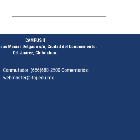
mobiliario en el ITCJ
________________
CAMPUS II
Liebres se suman a
esús Macías Delgado s/n, Ciudad del Conocimiento.
Cd. Juárez, Chihuahua.
iniciativa nacional por un
futuro libre de plásticos
________________
Conmutador: (656)688-2500 Comentarios:
webmaster@itcj.edu.mx
ITCJ y DGETI firman alianza
en beneficio de la juventud
________________