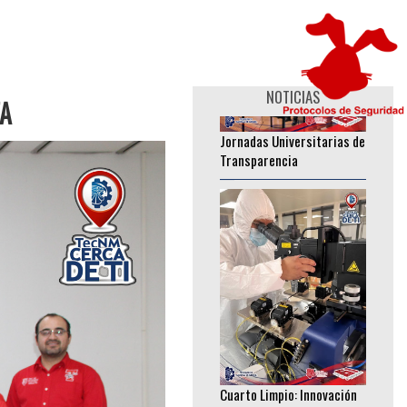
________________
NOTICIAS
Jornadas Universitarias de
TA
Transparencia
________________
Cuarto Limpio: Innovación
Tecnológica que fortalece
investigación en