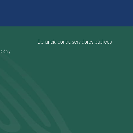
ITCJ acerca su oferta
educativa a estudiantes
del CBTIS 269
________________
Denuncia contra servidores públicos
ación y