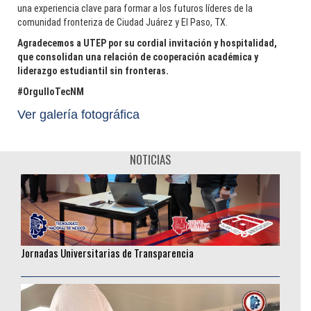
una experiencia clave para formar a los futuros líderes de la
comunidad fronteriza de Ciudad Juárez y El Paso, TX.
Rodolfo Baylón: La curiosidad como motor de una trayectoria
Agradecemos a UTEP por su cordial invitación y hospitalidad,
sin fronteras
que consolidan una relación de cooperación académica y
liderazgo estudiantil sin fronteras.
________________
#OrgulloTecNM
Ver galería fotográfica
NOTICIAS
Jornadas Universitarias de Transparencia
________________