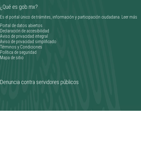
¿Qué es gob.mx?
Es el portal único de trámites, información y participación ciudadana.
Leer más
Portal de datos abiertos
Declaración de accesibilidad
Aviso de privacidad integral
Aviso de privacidad simplificado
Términos y Condiciones
Política de seguridad
Mapa de sitio
Denuncia contra servidores públicos
Fortalecen laboratorio de manufactura con donación de
durómetro en el ITCJ
________________