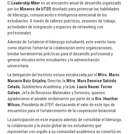
El
Leadership Mixer
es un encuentro anual de desarrollo organizado
por los
Mineros de UTEP,
diseñado para potenciar las habilidades
de liderazgo, comunicación e inteligencia emocional de los
estudiantes. A través de talleres prácticos, sesiones de trabajo,
actividades de integración y espacios de networking con
profesionales.
Además de fortalecer el liderazgo estudiantil, este evento tiene
como objetivo fomentar la colaboración entre organizaciones,
brindar herramientas prácticas para el desarrollo profesional y
generar vínculos entre estudiantes y la administración
universitaria.
La delegación del Instituto estuvo encabezada por el
Mtro. Mario
Macario Ruiz Grijalva
, Director, la
Mtra. Mara Dennise Salcido
Celada
,
Subdirectora Académica,
y la
Lic. Laura Naomi Torres
Galván
, Jefa de Recursos Materiales y Servicios, quienes
agradecieron el amable recibimiento por parte de la
Dra. Heather
Wilson
,
Presidenta de UTEP
, destacando el valor de este tipo de
encuentros para el fortalecimiento de la cooperación binacional.
La participación en este espacio además de consolidar el liderazgo,
la colaboración y la visión global de los estudiantes que
representan con orgullo a su comunidad académica se convirtió en