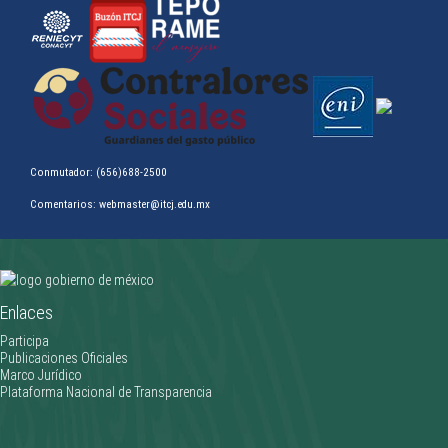
Conmutador: (656)688-2500
Comentarios: webmaster@itcj.edu.mx
Clifford Gardner triunfa en la Olimpiada Nacional CONADE 2026
Enlaces
________________
Participa
Publicaciones Oficiales
Marco Jurídico
Plataforma Nacional de Transparencia