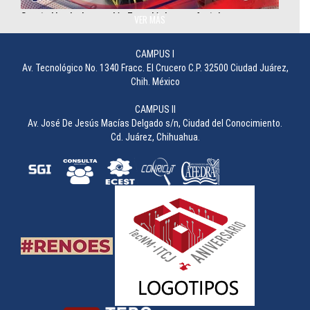
Cuarto Limpio: Innovación Tecnológica que fortalece
investigación en semiconductores
VER MÁS
________________
CAMPUS I
Av. Tecnológico No. 1340 Fracc. El Crucero C.P. 32500 Ciudad Juárez,
Chih. México
CAMPUS II
Av. José De Jesús Macías Delgado s/n, Ciudad del Conocimiento.
Cd. Juárez, Chihuahua.
Concurso de Carteles durante la 49 Semana Académica
________________