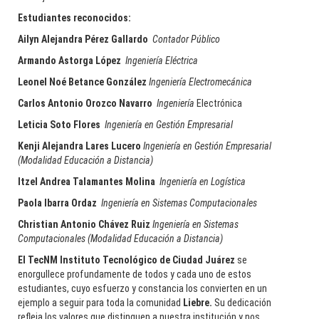
Estudiantes reconocidos:
Ailyn Alejandra Pérez Gallardo
Contador Público
Armando Astorga López
Ingeniería Eléctrica
Leonel Noé Betance González
Ingeniería
Electromecánica
Carlos Antonio Orozco Navarro
Ingeniería
Electrónica
Leticia
Soto Flores
Ingeniería
en Gestión Empresarial
Kenji Alejandra Lares Lucero
Ingeniería en Gestión Empresarial
(Modalidad Educación a Distancia)
Itzel Andrea Talamantes Molina
Ingeniería en Logística
Paola Ibarra Ordaz
Ingeniería en Sistemas Computacionales
Christian Antonio Chávez Ruiz
Ingeniería en Sistemas
Computacionales
(Modalidad Educación a Distancia)
El TecNM Instituto Tecnológico de Ciudad Juárez
se
enorgullece profundamente de todos y cada uno de estos
estudiantes, cuyo esfuerzo y constancia los convierten en un
ejemplo a seguir para toda la comunidad
Liebre.
Su dedicación
refleja los valores que distinguen a nuestra institución y nos