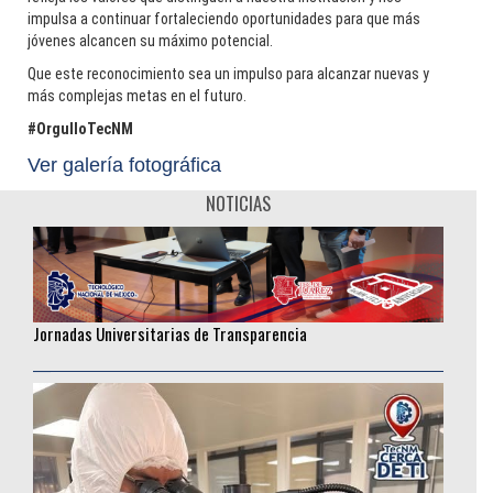
Rodolfo Baylón: La curiosidad como motor de una trayectoria
impulsa a continuar fortaleciendo oportunidades para que más
sin fronteras
jóvenes alcancen su máximo potencial.
________________
Que este reconocimiento sea un impulso para alcanzar nuevas y
más complejas metas en el futuro.
#OrgulloTecNM
Ver galería fotográfica
NOTICIAS
Jornadas Universitarias de Transparencia
________________