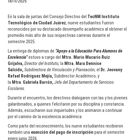
18/11/2025
En la sala de juntas del Consejo Directivo del
TecNM Instituto
Tecnológico de Ciudad Juárez
, nueve estudiantes fueron
reconocidos por su destacado desempeño académico al obtener el
promedio más alto de sus respectivas carreras durante el
semestre 2025.
La entrega de diplomas de
“Apoyo a la Educación Para Alumnos de
Excelencia”
estuvo a cargo del
Mtro. Mario Macario Ruiz
Grijalva,
Director del Instituto;
la
Mtra. Mara Dennise
Salcido,
Subdirectora de Vinculación y Planeación;
el
Dr. Jeovany
Rafael Rodríguez Mejía,
Subdirector Académico; y
la
Mtra
.
Gabriela Barrón,
Jefa del Departamento de Servicios
Escolares.
Durante el encuentro, los directivos dialogaron con las y los jóvenes
galardonados, a quienes felicitaron por su disciplina y constancia.
Además, escucharon sus inquietudes y los animaron a continuar
por el camino de la excelencia académica.
Como parte del reconocimiento, los nueve estudiantes recibieron
también una
exención del pago de inscripción
para el semestre
enero junio 2026.