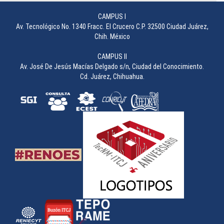
________________
CAMPUS I
Av. Tecnológico No. 1340 Fracc. El Crucero C.P. 32500 Ciudad Juárez,
Chih. México
CAMPUS II
Av. José De Jesús Macías Delgado s/n, Ciudad del Conocimiento.
Cd. Juárez, Chihuahua.
Concurso de Carteles durante la 49 Semana Académica
________________