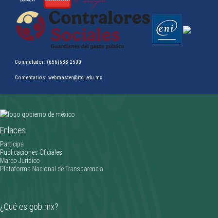
Conmutador: (656)688-2500
Comentarios: webmaster@itcj.edu.mx
Clifford Gardner triunfa en la Olimpiada Nacional CONADE 2026
Enlaces
________________
Participa
Publicaciones Oficiales
Marco Jurídico
Plataforma Nacional de Transparencia
¿Qué es gob.mx?