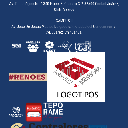
Av. Tecnológico No. 1340 Fracc. El Crucero C.P. 32500 Ciudad Juárez,
Chih. México
CAMPUS II
Av. José De Jesús Macías Delgado s/n, Ciudad del Conocimiento.
Cd. Juárez, Chihuahua.
Concurso de Carteles durante la 49 Semana Académica
________________