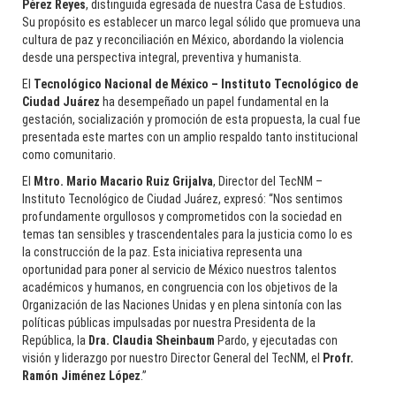
Pérez Reyes
, distinguida egresada de nuestra Casa de Estudios.
Su propósito es establecer un marco legal sólido que promueva una
cultura de paz y reconciliación en México, abordando la violencia
desde una perspectiva integral, preventiva y humanista.
El
Tecnológico Nacional de México – Instituto Tecnológico de
Ciudad Juárez
ha desempeñado un papel fundamental en la
gestación, socialización y promoción de esta propuesta, la cual fue
presentada este martes con un amplio respaldo tanto institucional
como comunitario.
El
Mtro. Mario Macario Ruiz Grijalva
, Director del TecNM –
Instituto Tecnológico de Ciudad Juárez, expresó: “Nos sentimos
profundamente orgullosos y comprometidos con la sociedad en
temas tan sensibles y trascendentales para la justicia como lo es
la construcción de la paz. Esta iniciativa representa una
oportunidad para poner al servicio de México nuestros talentos
académicos y humanos, en congruencia con los objetivos de la
Organización de las Naciones Unidas y en plena sintonía con las
políticas públicas impulsadas por nuestra Presidenta de la
Rodolfo Baylón: La curiosidad como motor de una trayectoria
República, la
Dra. Claudia Sheinbaum
Pardo, y ejecutadas con
sin fronteras
visión y liderazgo por nuestro Director General del TecNM, el
Profr.
Ramón Jiménez López
.”
________________