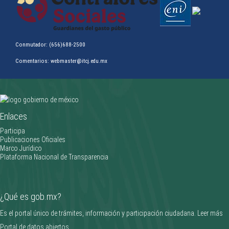
Conmutador: (656)688-2500
Comentarios: webmaster@itcj.edu.mx
Clifford Gardner triunfa en la Olimpiada Nacional CONADE 2026
________________
Enlaces
Participa
Publicaciones Oficiales
Marco Jurídico
Plataforma Nacional de Transparencia
¿Qué es gob.mx?
Es el portal único de trámites, información y participación ciudadana.
Leer más
Portal de datos abiertos