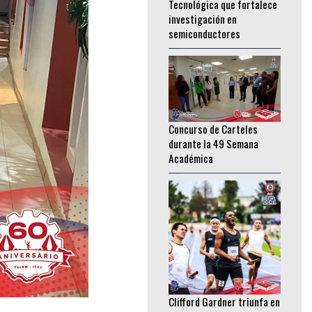
semiconductores
________________
Concurso de Carteles
durante la 49 Semana
Académica
________________
Clifford Gardner triunfa en
la Olimpiada Nacional
CONADE 2026