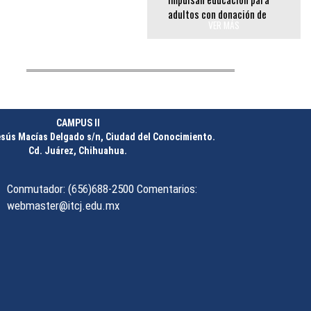
mobiliario en el ITCJ
________________
VER MÁS
Liebres se suman a
iniciativa nacional por un
CAMPUS II
futuro libre de plásticos
esús Macías Delgado s/n, Ciudad del Conocimiento.
Cd. Juárez, Chihuahua.
________________
Conmutador: (656)688-2500 Comentarios:
webmaster@itcj.edu.mx
ITCJ y DGETI firman alianza
en beneficio de la juventud
________________