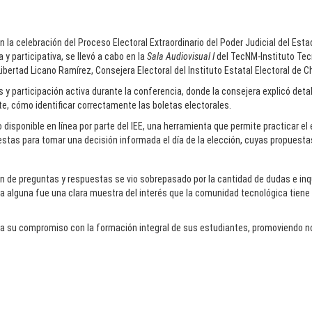
n la celebración del Proceso Electoral Extraordinario del Poder Judicial del Es
y participativa, se llevó a cabo en la
Sala Audiovisual I
del TecNM-Instituto Tec
 Libertad Licano Ramírez, Consejera Electoral del Instituto Estatal Electoral de 
és y participación activa durante la conferencia, donde la consejera explicó de
te, cómo identificar correctamente las boletas electorales.
o disponible en línea por parte del IEE, una herramienta que permite practicar el
stas para tomar una decisión informada el día de la elección, cuyas propuesta
ión de preguntas y respuestas se vio sobrepasado por la cantidad de dudas e in
a alguna fue una clara muestra del interés que la comunidad tecnológica tiene 
irma su compromiso con la formación integral de sus estudiantes, promoviendo n