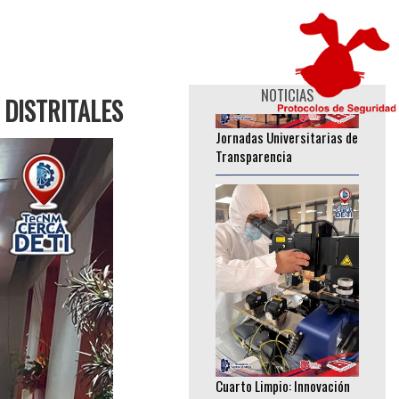
________________
NOTICIAS
 DISTRITALES
Jornadas Universitarias de
Transparencia
________________
Cuarto Limpio: Innovación
Tecnológica que fortalece
investigación en