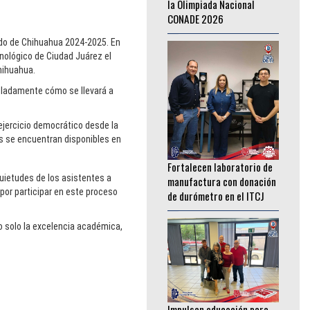
________________
tado de Chihuahua 2024-2025. En
nológico de Ciudad Juárez el
Chihuahua.
talladamente cómo se llevará a
 ejercicio democrático desde la
s se encuentran disponibles en
Fortalecen laboratorio de
manufactura con donación
de durómetro en el ITCJ
quietudes de los asistentes a
________________
por participar en este proceso
o solo la excelencia académica,
Impulsan educación para
adultos con donación de