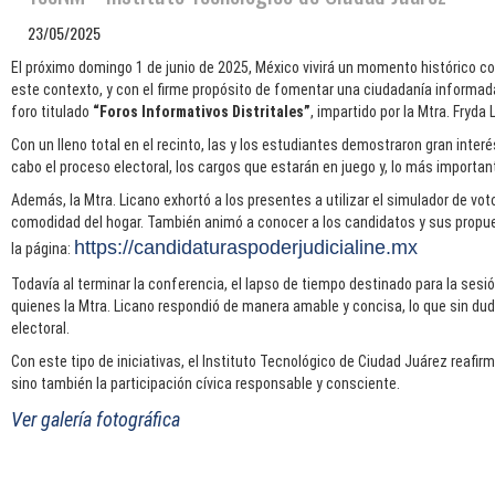
23/05/2025
El próximo domingo 1 de junio de 2025, México vivirá un momento histórico co
este contexto, y con el firme propósito de fomentar una ciudadanía informada 
foro titulado
“Foros Informativos Distritales”
, impartido por la Mtra. Fryda
Con un lleno total en el recinto, las y los estudiantes demostraron gran inter
cabo el proceso electoral, los cargos que estarán en juego y, lo más importan
Además, la Mtra. Licano exhortó a los presentes a utilizar el simulador de vot
comodidad del hogar. También animó a conocer a los candidatos y sus propue
https://candidaturaspoderjudicialine.mx
la página:
Todavía al terminar la conferencia, el lapso de tiempo destinado para la ses
quienes la Mtra. Licano respondió de manera amable y concisa, lo que sin dud
electoral.
Con este tipo de iniciativas, el Instituto Tecnológico de Ciudad Juárez reaf
sino también la participación cívica responsable y consciente.
Ver galería fotográfica