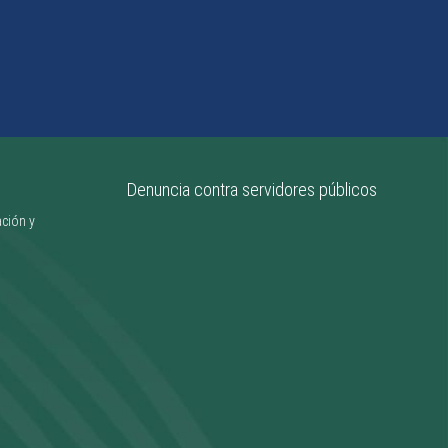
ITCJ acerca su oferta
educativa a estudiantes
del CBTIS 269
________________
Denuncia contra servidores públicos
ación y