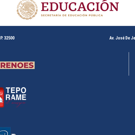
P. 32500
Av. José De J