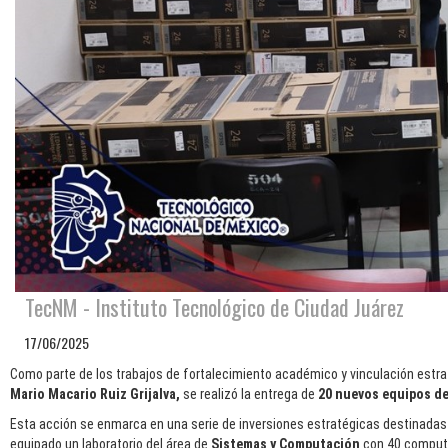
TecNM - Instituto Tecnológico de Ciudad Juárez
17/06/2025
Como parte de los trabajos de fortalecimiento académico y vinculación estrat
Mario Macario Ruiz Grijalva,
se realizó la entrega de
20 nuevos equipos d
Esta acción se enmarca en una serie de inversiones estratégicas destinada
equipado un laboratorio del área de
Sistemas y Computación
con 40 computad