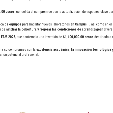
.00 pesos
, consolida el compromiso con la actualización de espacios clave par
ica de equipos
para habilitar nuevos laboratorios en
Campus II
, así como en e
in de
ampliar la cobertura y mejorar las condiciones de aprendizaje
en diver
o
FAM 2025
, que contempla una inversión de
$1,400,000.00 pesos
destinada a c
rma su compromiso con la
excelencia académica, la innovación tecnológica 
r su potencial profesional.