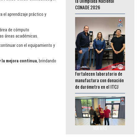
________________
a el aprendizaje práctico y
l área de cómputo
sas áreas académicas.
ontinuar con el equipamiento y
y la mejora continua
, brindando
Fortalecen laboratorio de
manufactura con donación
de durómetro en el ITCJ
________________
Impulsan educación para
VER MÁS
adultos con donación de