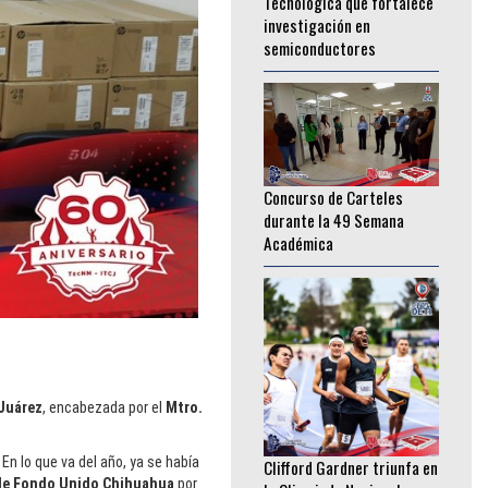
semiconductores
________________
Concurso de Carteles
durante la 49 Semana
Académica
________________
 Juárez
, encabezada por el
Mtro.
Clifford Gardner triunfa en
la Olimpiada Nacional
 En lo que va del año, ya se había
CONADE 2026
de Fondo Unido Chihuahua
por