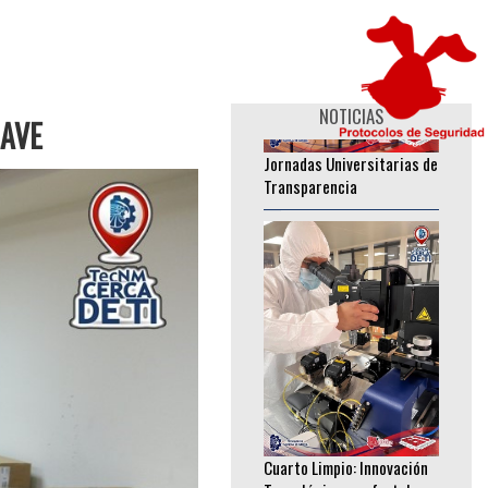
________________
NOTICIAS
LAVE
Jornadas Universitarias de
Transparencia
________________
Cuarto Limpio: Innovación
Tecnológica que fortalece
investigación en