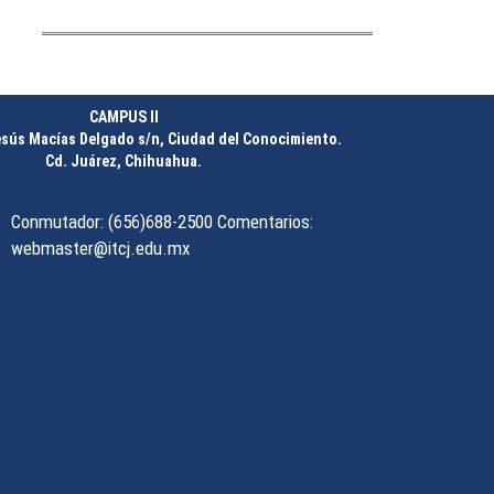
mobiliario en el ITCJ
________________
CAMPUS II
esús Macías Delgado s/n, Ciudad del Conocimiento.
Cd. Juárez, Chihuahua.
Liebres se suman a
iniciativa nacional por un
futuro libre de plásticos
Conmutador: (656)688-2500 Comentarios:
________________
webmaster@itcj.edu.mx
ITCJ y DGETI firman alianza
en beneficio de la juventud
________________