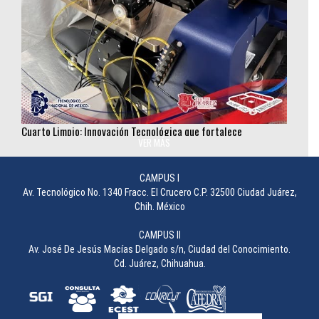
Cuarto Limpio: Innovación Tecnológica que fortalece
investigación en semiconductores
VER MÁS
________________
CAMPUS I
Av. Tecnológico No. 1340 Fracc. El Crucero C.P. 32500 Ciudad Juárez,
Chih. México
CAMPUS II
Av. José De Jesús Macías Delgado s/n, Ciudad del Conocimiento.
Cd. Juárez, Chihuahua.